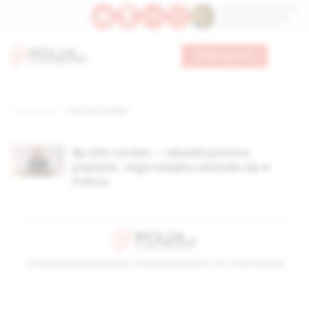
Św. Dominika Guzmana
Św. Emiliana, biskupa
Św. Zefiryna z Malii
Wesprzyj nas
Strona główna
TAG: Eric Varden
Bp Erik Varden – rekolekcjonista
papieża. Jego książka ukazała się w
Polsce
© Stowarzyszenie Kultury Chrześcijańskiej im. ks. Piotra Skargi
2026-08-08 13:31:22