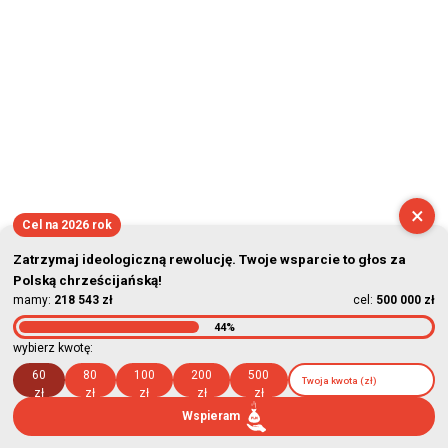
×
Cel na 2026 rok
Zatrzymaj ideologiczną rewolucję. Twoje wsparcie to głos za
Polską chrześcijańską!
mamy:
218 543 zł
cel:
500 000 zł
44%
wybierz kwotę:
60
80
100
200
500
zł
zł
zł
zł
zł
Wspieram