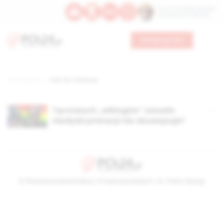
Św. Hormizdasa, papieża
Bł. Oktawiana, biskupa
Wesprzyj nas
Strona główna
TAG: Eric Teheiura
Tęczowych „wikingów” zasada
niedyskryminacji nie obowiązuje?
© Stowarzyszenie Kultury Chrześcijańskiej im. ks. Piotra Skargi
2026-08-06 01:15:47