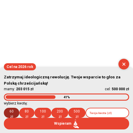
×
Cel na 2026 rok
Zatrzymaj ideologiczną rewolucję. Twoje wsparcie to głos za
Polską chrześcijańską!
mamy:
203 015 zł
cel:
500 000 zł
41%
wybierz kwotę:
60
80
100
200
500
zł
zł
zł
zł
zł
Wspieram