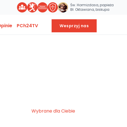
Św. Hormizdasa, papieża
Bł. Oktawiana, biskupa
pinie
PCh24TV
Wesprzyj nas
Wybrane dla Ciebie