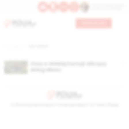
Św. Hormizdasa, papieża
Bł. Oktawiana, biskupa
Wesprzyj nas
Strona główna
TAG: eremici
Cisza w Wielkiej Kartuzji. Milczący
dialog Miłości
© Stowarzyszenie Kultury Chrześcijańskiej im. ks. Piotra Skargi
2026-08-06 14:27:40