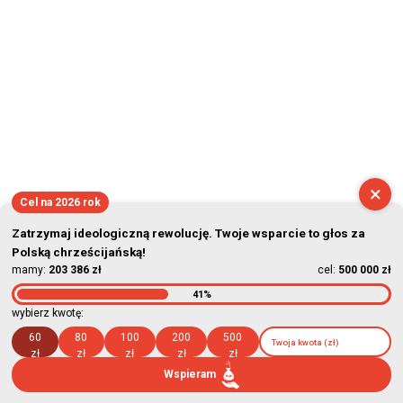
×
Cel na 2026 rok
Zatrzymaj ideologiczną rewolucję. Twoje wsparcie to głos za
Polską chrześcijańską!
mamy:
203 386 zł
cel:
500 000 zł
41%
wybierz kwotę:
60
80
100
200
500
zł
zł
zł
zł
zł
Wspieram