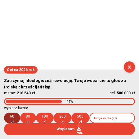
×
Cel na 2026 rok
Zatrzymaj ideologiczną rewolucję. Twoje wsparcie to głos za
Polską chrześcijańską!
mamy:
218 543 zł
cel:
500 000 zł
44%
wybierz kwotę:
60
80
100
200
500
zł
zł
zł
zł
zł
Wspieram