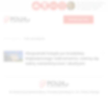
Św. Dominika Guzmana
Św. Emiliana, biskupa
Św. Zefiryna z Malii
Wesprzyj nas
Strona główna
TAG: eozteryzm
Hiszpański ksiądz po kradzieży
Najświętszego Sakramentu: szerzą się
sekty satanistyczne i okultyzm
© Stowarzyszenie Kultury Chrześcijańskiej im. ks. Piotra Skargi
2026-08-08 16:32:11