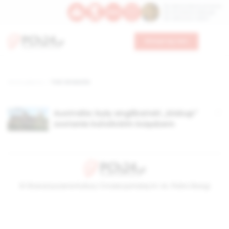
Św. Dominika Guzmana
Św. Emiliana, biskupa
Św. Zefiryna z Malii
Wesprzyj nas
Strona główna
TAG: Entwistle
Australia: były anglikański „biskup”
zostanie katolickim księdzem
© Stowarzyszenie Kultury Chrześcijańskiej im. ks. Piotra Skargi
2026-08-08 21:52:37