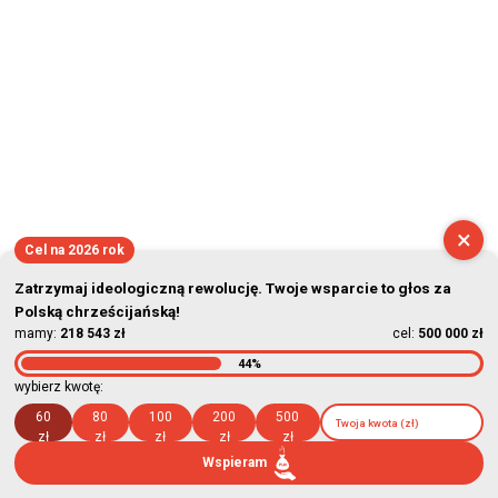
×
Cel na 2026 rok
Zatrzymaj ideologiczną rewolucję. Twoje wsparcie to głos za
Polską chrześcijańską!
mamy:
218 543 zł
cel:
500 000 zł
44%
wybierz kwotę:
60
80
100
200
500
zł
zł
zł
zł
zł
Wspieram