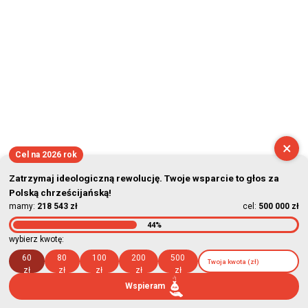
×
Cel na 2026 rok
Zatrzymaj ideologiczną rewolucję. Twoje wsparcie to głos za
Polską chrześcijańską!
mamy:
218 543 zł
cel:
500 000 zł
44%
wybierz kwotę:
60
80
100
200
500
zł
zł
zł
zł
zł
Wspieram