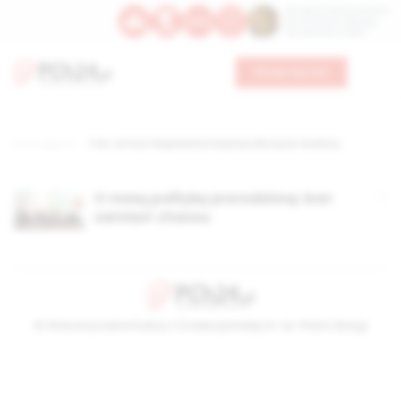
Św. Dominika Guzmana
Św. Emiliana, biskupa
Św. Zefiryna z Malii
Wesprzyj nas
Strona główna
TAG: entrum Wspierania Inicjatyw dla Życia i Rodziny
O nową politykę prorodzinną: bon
zamiast chaosu
© Stowarzyszenie Kultury Chrześcijańskiej im. ks. Piotra Skargi
2026-08-08 17:01:46