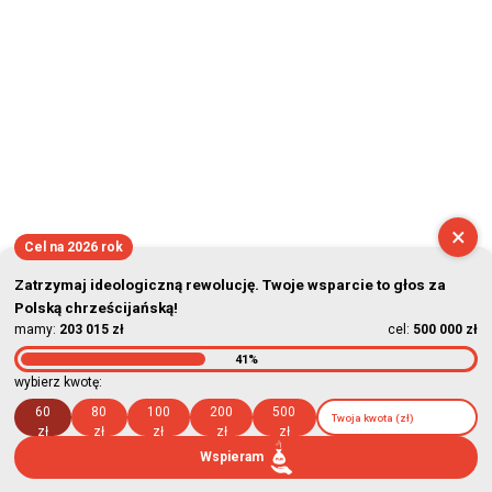
×
Cel na 2026 rok
Zatrzymaj ideologiczną rewolucję. Twoje wsparcie to głos za
Polską chrześcijańską!
mamy:
203 015 zł
cel:
500 000 zł
41%
wybierz kwotę:
60
80
100
200
500
zł
zł
zł
zł
zł
Wspieram