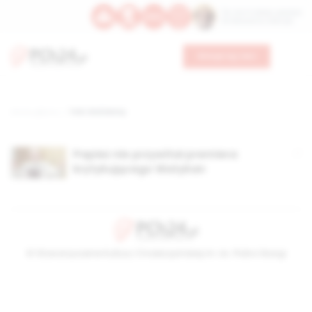
Św. Hormizdasa, papieża
Bł. Oktawiana, biskupa
Wesprzyj nas
Strona główna
TAG: End Kenny
Papież nie przywitał premiera
krytykującego Watykan
© Stowarzyszenie Kultury Chrześcijańskiej im. ks. Piotra Skargi
2026-08-06 06:13:23