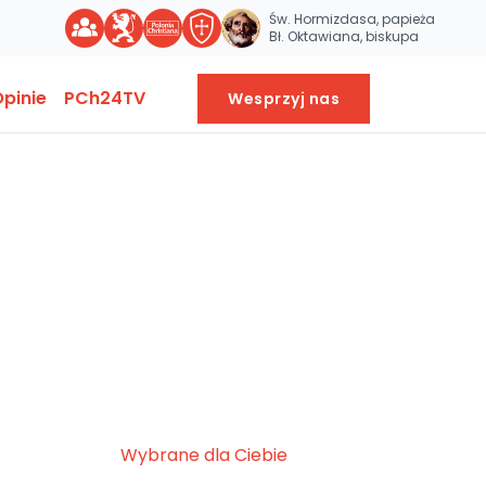
Św. Hormizdasa, papieża
Bł. Oktawiana, biskupa
pinie
PCh24TV
Wesprzyj nas
Wybrane dla Ciebie