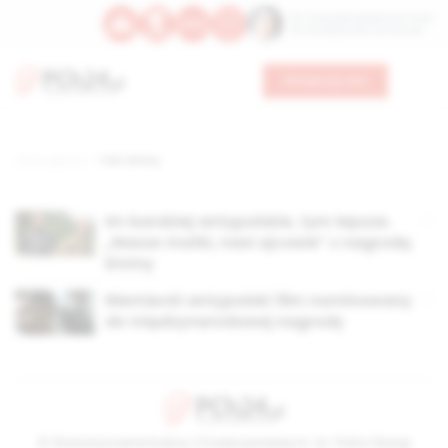
Św. Teresy Benedykty od Krzyża
Św. Kandydy Marii od Jezusa
Wesprzyj nas
Strona główna
TAG: Emmy
Im bardziej antypolskie, tym lepsze.
„Nasze matki, nasi ojcowie” z nagrodą
Emmy
Niemiecki antypolski film nominowany
do międzynarodowej nagrody
© Stowarzyszenie Kultury Chrześcijańskiej im. ks. Piotra Skargi