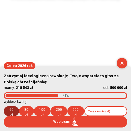
2026-08-09 02:22:28
×
Cel na 2026 rok
Zatrzymaj ideologiczną rewolucję. Twoje wsparcie to głos za
Polską chrześcijańską!
mamy:
218 543 zł
cel:
500 000 zł
44%
wybierz kwotę:
60
80
100
200
500
zł
zł
zł
zł
zł
Wspieram