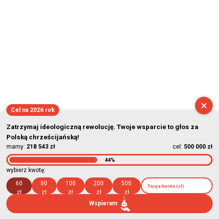
×
Cel na 2026 rok
Zatrzymaj ideologiczną rewolucję. Twoje wsparcie to głos za
Polską chrześcijańską!
mamy:
218 543 zł
cel:
500 000 zł
44%
wybierz kwotę:
60
80
100
200
500
zł
zł
zł
zł
zł
Wspieram