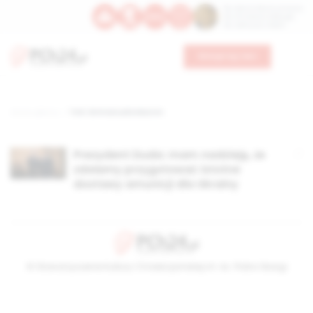
Św. Dominika Guzmana
Św. Emiliana, biskupa
Św. Zefiryna z Malii
Wesprzyj nas
Strona główna
TAG: Emmanuela Macron
Prezydent Duda: mam nadzieję, że
zdołamy przygotować istotne
dostawy amunicji dla Ukrainy
© Stowarzyszenie Kultury Chrześcijańskiej im. ks. Piotra Skargi
2026-08-08 23:36:12