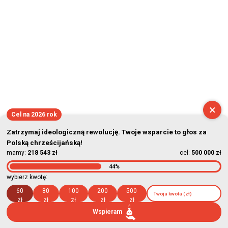
×
Cel na 2026 rok
Zatrzymaj ideologiczną rewolucję. Twoje wsparcie to głos za
Polską chrześcijańską!
mamy:
218 543 zł
cel:
500 000 zł
44%
wybierz kwotę:
60
80
100
200
500
zł
zł
zł
zł
zł
Wspieram