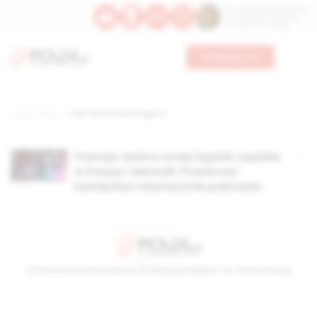
Św. Dominika Guzmana
Św. Emiliana, biskupa
Św. Zefiryna z Malii
Wesprzyj nas
Strona główna
TAG: Emmanuel Gregoire
Francja: lewica wciąż będzie rządziła
w Paryżu i Marsylii. Prawicowi
kandydaci nieznacznie pokonani
© Stowarzyszenie Kultury Chrześcijańskiej im. ks. Piotra Skargi
2026-08-08 08:11:11