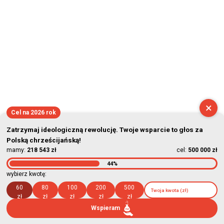
×
Cel na 2026 rok
Zatrzymaj ideologiczną rewolucję. Twoje wsparcie to głos za
Polską chrześcijańską!
mamy:
218 543 zł
cel:
500 000 zł
44%
wybierz kwotę:
60
80
100
200
500
zł
zł
zł
zł
zł
Wspieram