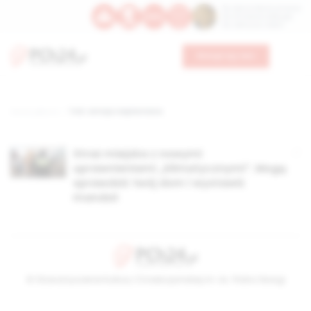
Św. Dominika Guzmana
Św. Emiliana, biskupa
Św. Zefiryna z Malii
Wesprzyj nas
Strona główna
TAG: emisja cieplarniana
Straż miejska z nowymi
uprawnieniami „klimatycznymi”. Mogą
sprawdzić twój dom i wystawić
mandat
© Stowarzyszenie Kultury Chrześcijańskiej im. ks. Piotra Skargi
2026-08-08 14:24:46