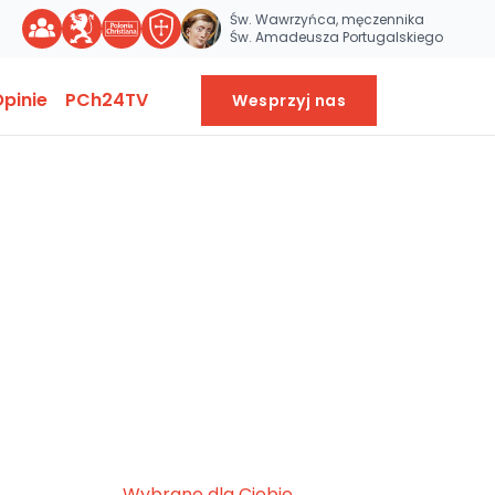
Św. Wawrzyńca, męczennika
Św. Amadeusza Portugalskiego
pinie
PCh24TV
Wesprzyj nas
Wybrane dla Ciebie