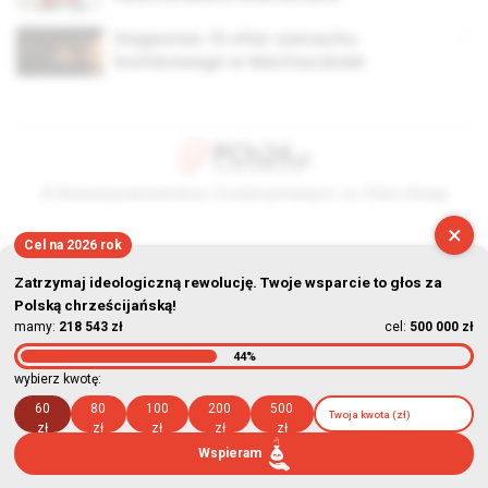
Dagestan: 13 ofiar zamachu
bombowego w Machaczkale
© Stowarzyszenie Kultury Chrześcijańskiej im. ks. Piotra Skargi
×
2026-08-09 08:24:25
Cel na 2026 rok
Zatrzymaj ideologiczną rewolucję. Twoje wsparcie to głos za
Polską chrześcijańską!
mamy:
218 543 zł
cel:
500 000 zł
44%
wybierz kwotę:
60
80
100
200
500
zł
zł
zł
zł
zł
Wspieram