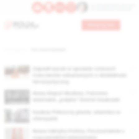
Św. Teresy Benedykty od Krzyża
Św. Kandydy Marii od Jezusa
Wesprzyj nas
Strona główna
TAG: Emirat Kaukaski
Zapadł wyrok w sprawie czterech
Czeczenów oskarżonych o działalność
terrorystyczną
Nowy kłopot Moskwy. Państwo
Islamskie „połyka” Emirat Kaukaski
Kaukaz Północny płonie. Islamiści w
ofensywie
Nowa taktyka Putina. Porozumienie z
czeczeńskimi islamistami