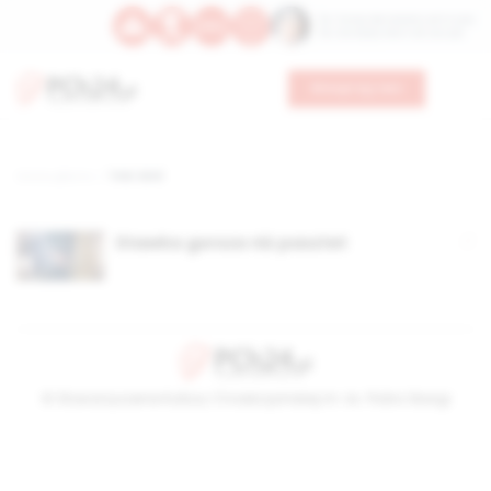
Św. Teresy Benedykty od Krzyża
Św. Kandydy Marii od Jezusa
Wesprzyj nas
Strona główna
TAG: Emil
Stawka gorsza niż pasztet
© Stowarzyszenie Kultury Chrześcijańskiej im. ks. Piotra Skargi
2026-08-09 06:15:16