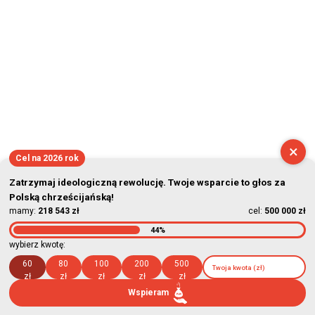
×
Cel na 2026 rok
Zatrzymaj ideologiczną rewolucję. Twoje wsparcie to głos za
Polską chrześcijańską!
mamy:
218 543 zł
cel:
500 000 zł
44%
wybierz kwotę:
60
80
100
200
500
zł
zł
zł
zł
zł
Wspieram