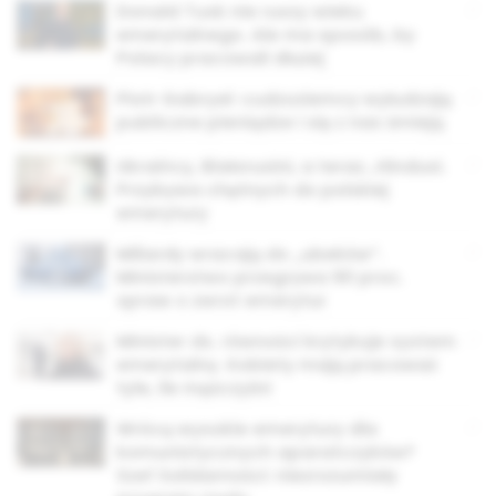
Donald Tusk nie ruszy wieku
emerytalnego. Ale ma sposób, by
Polacy pracowali dłużej
Piotr Gabryel: cudzoziemcy wyłudzają
publiczne pieniądze i się z nas śmieją
Ukraińcy, Białorusini, a teraz…Hindusi.
Przybywa chętnych do polskiej
emerytury
Miliardy wracają do „ubeków”.
Ministerstwo przegrywa 90 proc.
spraw o zwrot emerytur
Minister ds. równości krytykuje system
emerytalny. Kobiety mają pracować
tyle, ile mężczyźni
Wrócą wysokie emerytury dla
komunistycznych aparatczyków?
Szef Solidarności: niezrozumiały