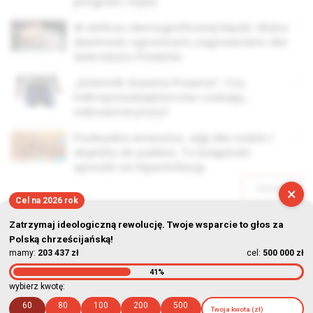
program rządu
W obliczu demograficznej klęski. Niska
dzietność ogromnym zagrożeniem dla
dobrobytu Polaków
„Dziennik Gazeta Prawna”: Czy
mikroprzedsiębiorców czekają…
mikroemerytury?
Podwyżka emerytur, ulgi dla rodzin i
dopłaty do paliwa. To bułgarski
sposób na hiperinflację
Starsze
×
Cel na 2026 rok
Zatrzymaj ideologiczną rewolucję. Twoje wsparcie to głos za
Polską chrześcijańską!
mamy:
203 437 zł
cel:
500 000 zł
41%
© Stowarzyszenie Kultury Chrześcijańskiej im. ks. Piotra Skargi
wybierz kwotę:
2026-08-07 08:55:55
60
80
100
200
500