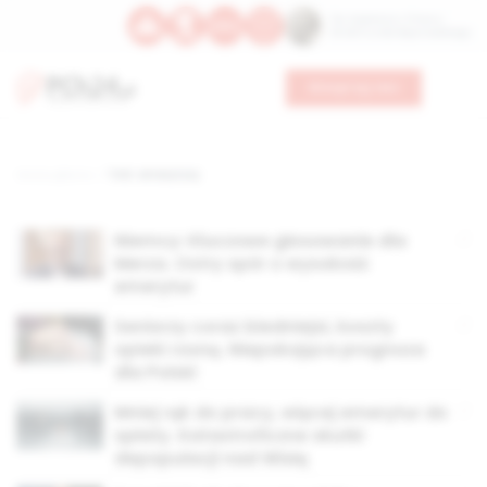
Św. Kajetana z Thieny
Bł. Edmunda Bojanowskiego
Wesprzyj nas
Strona główna
TAG: emerytury
Niemcy: Kluczowe głosowanie dla
Merza. Ostry spór o wysokość
emerytur
Seniorzy coraz biedniejsi, koszty
opieki rosną. Niepokojąca prognoza
dla Polski
Mniej rąk do pracy, więcej emerytur do
spłaty. Katastroficzne skutki
depopulacji nad Wisłą