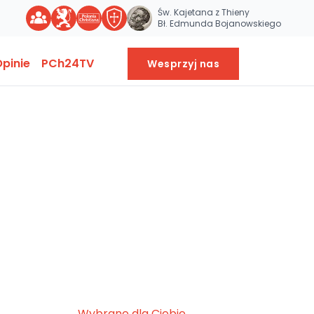
Św. Kajetana z Thieny
Bł. Edmunda Bojanowskiego
pinie
PCh24TV
Wesprzyj nas
Wybrane dla Ciebie