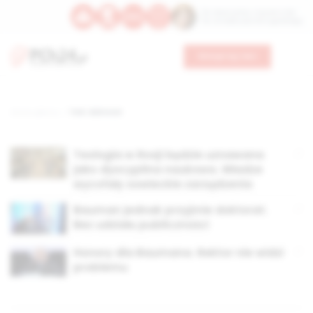
Św. Wawrzyńca, męczennika
Św. Amadeusza Portugalskiego
Wesprzyj nas
Strona główna
TAG: doktorat
Teologia w Rosji będzie uznawana
jako dyscyplina naukowa. Władze
wycofały sowieckie zarządzenia
Bauman jednak przyjmie doktorat.
Bez udziału publiczności
Honory dla Baumana. Rektor nie widzi
problemu