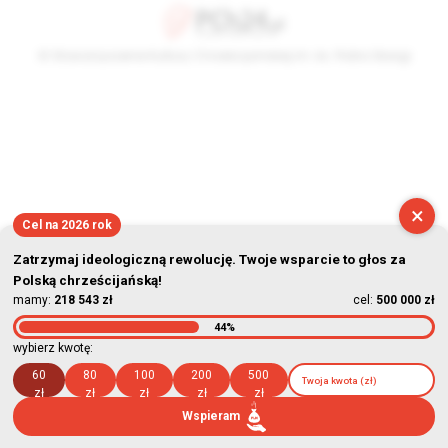
© Stowarzyszenie Kultury Chrześcijańskiej im. ks. Piotra Skargi
2026-08-10 01:59:45
×
Cel na 2026 rok
Zatrzymaj ideologiczną rewolucję. Twoje wsparcie to głos za
Polską chrześcijańską!
mamy:
218 543 zł
cel:
500 000 zł
44%
wybierz kwotę:
60
80
100
200
500
zł
zł
zł
zł
zł
Wspieram