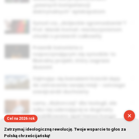
„pewnych kompetencji
doktrynalnych” episkopatom
Synod czy „zbójeckie zgromadzenie”?
Prof. Marek Kornat: rewolucjonistom
chodzi o przewrót całkowity
Prawnik kanonista o
rozpoczynającym się synodzie: to
liberalny projekt, który zagraża
duszom
Zajmując się banałami Kościół dąży
do zatracenia swojej misji – ostrzega
szwajcarski duchowny
Łamy „Wyborczej” dla teologii, ale
tylko tej uderzającej w dogmaty.
×
Opublikowano apel Hansa Kunga
Cel na 2026 rok
Zatrzymaj ideologiczną rewolucję. Twoje wsparcie to głos za
Polską chrześcijańską!