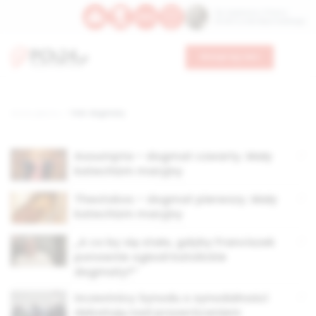
Św. Kajetana z Thieny
Bł. Edmunda Bojanowskiego
Wesprzyj nas
Strona główna
TAG: dogmaty
Assumpta – dogmat czwarty. Mały
katechizm maryjny
Theotokos – dogmat pierwszy. Mały
katechizm maryjny
„A co by się stało, gdyby Franciszek
ponownie ogłosił katolickie
dogmaty?”
Uczestnicy Synodu o synodalności
debatują nad przywróceniem