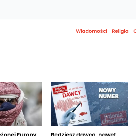
Wiadomości
Religia
O
ężonej Europy.
Będziesz dawcą, nawet