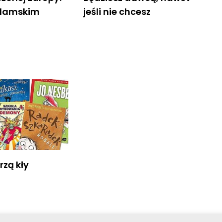
islamskim
jeśli nie chcesz
rzą kły