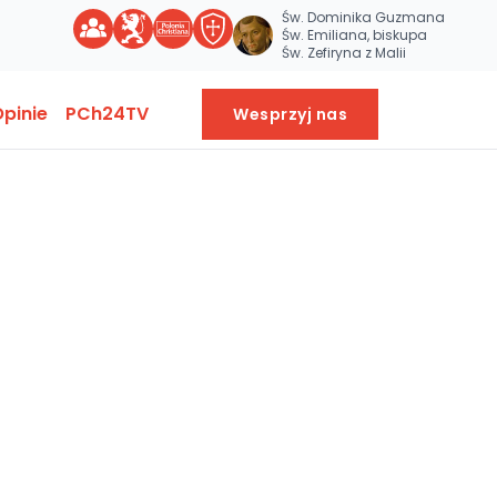
Św. Dominika Guzmana
Św. Emiliana, biskupa
Św. Zefiryna z Malii
pinie
PCh24TV
Wesprzyj nas