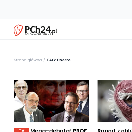
Strona główna
TAG: Doerre
Mega-debata! PROF.
Raport z obl
TV