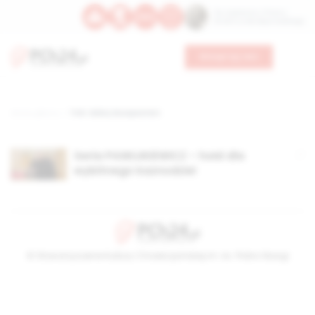
Św. Kajetana z Thieny
Bł. Edmunda Bojanowskiego
Wesprzyj nas
Strona główna
TAG: dobry duszpasterz
Seria PAWLUKIEWICZ – hołd dla
wybitnego kaznodziei
© Stowarzyszenie Kultury Chrześcijańskiej im. ks. Piotra Skargi
2026-08-07 19:04:42