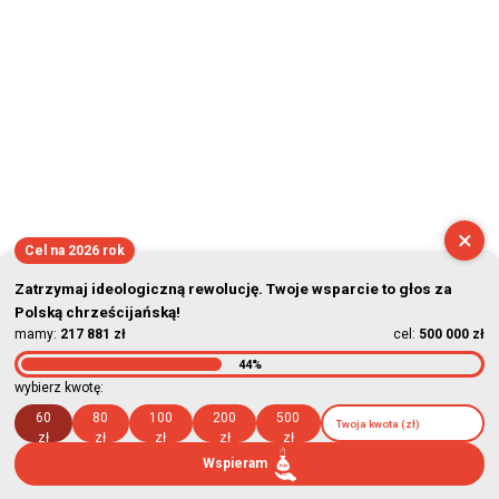
×
Cel na 2026 rok
Zatrzymaj ideologiczną rewolucję. Twoje wsparcie to głos za
Polską chrześcijańską!
mamy:
217 881 zł
cel:
500 000 zł
44%
wybierz kwotę:
60
80
100
200
500
zł
zł
zł
zł
zł
Wspieram