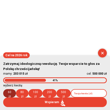
×
Cel na 2026 rok
Zatrzymaj ideologiczną rewolucję. Twoje wsparcie to głos za
Polską chrześcijańską!
mamy:
203 015 zł
cel:
500 000 zł
41%
wybierz kwotę:
60
80
100
200
500
zł
zł
zł
zł
zł
Wspieram