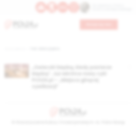
Św. Kajetana z Thieny
Bł. Edmunda Bojanowskiego
Wesprzyj nas
Strona główna
TAG: dobro piękno
„Owieczki błądzą, kiedy pasterze
błądzą”. Już wkrótce nowy cykl
PCh24.pl – „Miejsca ginącej
cywilizacji”
© Stowarzyszenie Kultury Chrześcijańskiej im. ks. Piotra Skargi
2026-08-07 13:41:37