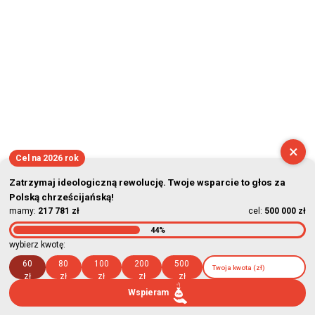
×
Cel na 2026 rok
Zatrzymaj ideologiczną rewolucję. Twoje wsparcie to głos za
Polską chrześcijańską!
mamy:
217 781 zł
cel:
500 000 zł
44%
wybierz kwotę:
60
80
100
200
500
zł
zł
zł
zł
zł
Wspieram