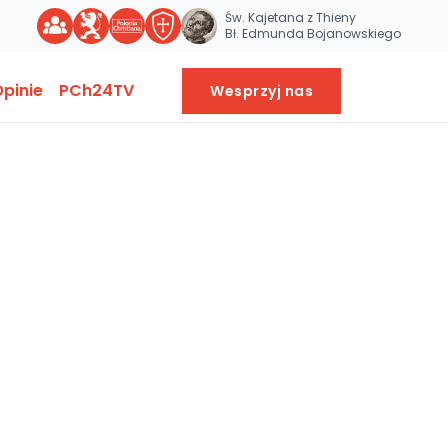
Św. Kajetana z Thieny
Bł. Edmunda Bojanowskiego
pinie
PCh24TV
Wesprzyj nas