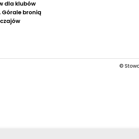
 dla klubów
 Górale bronią
yczajów
© Stowar
2026-08-07