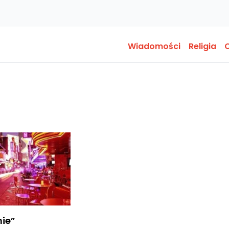
Wiadomości
Religia
O
nie”