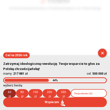
© Stowarzyszenie Kultury Chrześcijańskiej im. ks. Piotra Skargi
2026-08-07 16:38:46
×
Cel na 2026 rok
Zatrzymaj ideologiczną rewolucję. Twoje wsparcie to głos za
Polską chrześcijańską!
mamy:
217 881 zł
cel:
500 000 zł
44%
wybierz kwotę:
60
80
100
200
500
zł
zł
zł
zł
zł
Wspieram