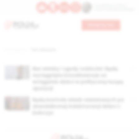
Św. Kajetana z Thieny
Bł. Edmunda Bojanowskiego
Wesprzyj nas
Strona główna
TAG: Dobczyce
Bez wiedzy i zgody rodziców! Będą
wyciągnięte konsekwencje za
wciąganie dzieci w polityczną hucpę
opozycji
Będą kontrole władz oświatowych po
skandalicznej indoktrynacji dzieci z
Dobczyc