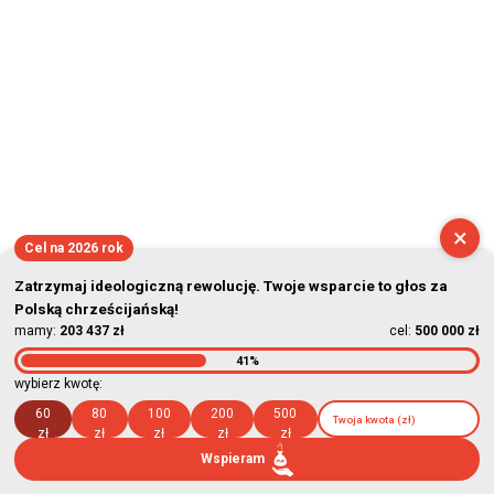
×
Cel na 2026 rok
Zatrzymaj ideologiczną rewolucję. Twoje wsparcie to głos za
Polską chrześcijańską!
mamy:
203 437 zł
cel:
500 000 zł
41%
wybierz kwotę:
60
80
100
200
500
zł
zł
zł
zł
zł
Wspieram