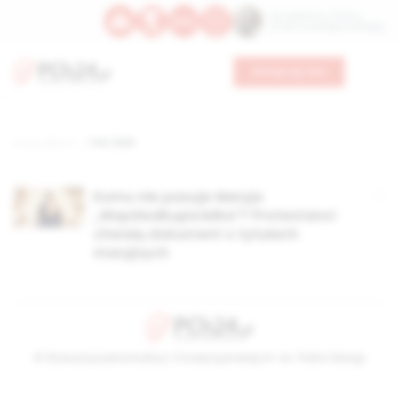
Św. Kajetana z Thieny
Bł. Edmunda Bojanowskiego
Wesprzyj nas
Strona główna
TAG: DNW
Komu nie pasuje Maryja
„Współodkupicielka”? Protestanci
chwalą dokument o tytułach
maryjnych
© Stowarzyszenie Kultury Chrześcijańskiej im. ks. Piotra Skargi
2026-08-07 04:03:31