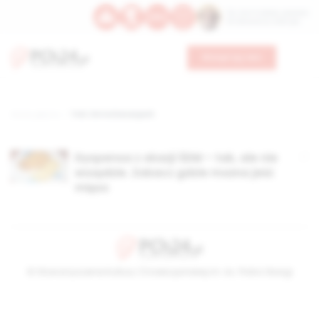
Św. Hormizdasa, papieża
Bł. Oktawiana, biskupa
Wesprzyj nas
Strona główna
TAG: Dni w Diecezjach
Dyspensa z okazji ŚDM – tak, ale nie
wszędzie. Zobacz gdzie można jeść
mięso
© Stowarzyszenie Kultury Chrześcijańskiej im. ks. Piotra Skargi
2026-08-06 09:58:21