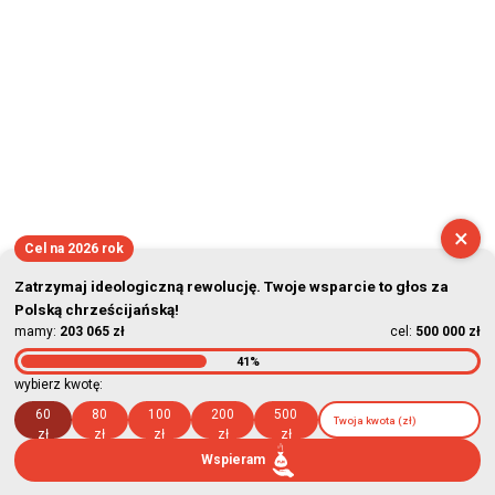
×
Cel na 2026 rok
Zatrzymaj ideologiczną rewolucję. Twoje wsparcie to głos za
Polską chrześcijańską!
mamy:
203 065 zł
cel:
500 000 zł
41%
wybierz kwotę:
60
80
100
200
500
zł
zł
zł
zł
zł
Wspieram