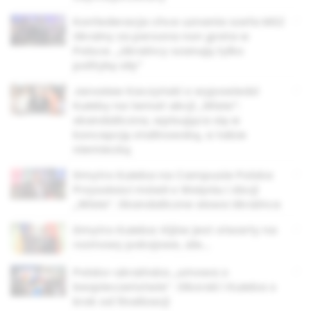
Konfederacja chce uznania szefa MSZ
Ukrainy za persona non grata w
Polsce. „Ukraińcy szanują tylko
politykę siły”
Jarosław Kaczyński o wypowiedzi
Kułeby na temat akcji „Wisła”:
skandaliczna, wpisująca się w
koncepcję stalinowską, a także
niemiecką
Dmytro Kułeba na Campusie Polska
Przyszłości mówił o Wołyniu i Akcji
„Wisła”. Skandaliczne słowa Ukraińca
Dmytro Kułeba: Kijów jest otwarty na
rozmowy pokojowe, ale…
Polsko-ukraińska „umowa o
bezpieczeństwie”. Sikorski i Kułeba o
krok od finalizacji