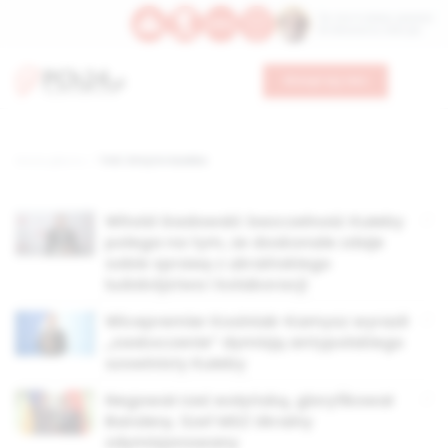
Św. Hormizdasa, papieża
Bł. Oktawiana, biskupa
Wesprzyj nas
Strona główna
TAG: Dmytro Kułeba
Witold Gadowski: bezczelność Kułeby
polega na tym, że doskonale zdaje
sobie sprawę z ukraińskiego
ludobójstwa i kolaboracji
Wicepremier Kosiniak-Kamysz wyraził
„zaskoczenie” dymisją antypolskiego
szowinisty Kułeby
Negował rzeź wołyńską, gloryfikował
Banderę. Szef MSZ Ukrainy
zdymisjonowany