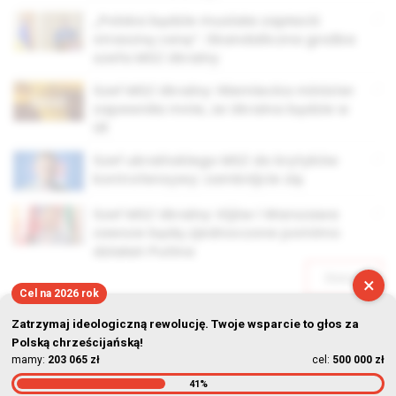
„Polska będzie musiała zapłacić
straszną cenę”. Skandaliczna groźba
szefa MSZ Ukrainy
Szef MSZ Ukrainy: Niemiecka minister
zapewniła mnie, że Ukraina będzie w
UE
Szef ukraińskiego MSZ do krytyków
kontrofensywy: zamknijcie się
Szef MSZ Ukrainy: Kijów i Warszawa
zawsze będą zjednoczone pomimo
działań Putina
Starsze
×
Cel na 2026 rok
Zatrzymaj ideologiczną rewolucję. Twoje wsparcie to głos za
Polską chrześcijańską!
mamy:
203 065 zł
cel:
500 000 zł
41%
© Stowarzyszenie Kultury Chrześcijańskiej im. ks. Piotra Skargi