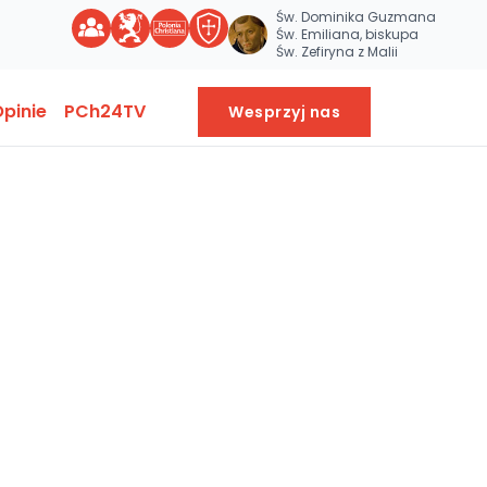
Św. Dominika Guzmana
Św. Emiliana, biskupa
Św. Zefiryna z Malii
pinie
PCh24TV
Wesprzyj nas