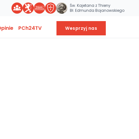
Św. Kajetana z Thieny
Bł. Edmunda Bojanowskiego
pinie
PCh24TV
Wesprzyj nas