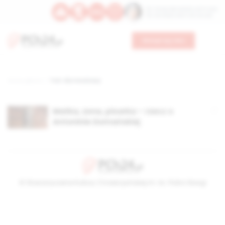
Św. Teresy Benedykty od Krzyża
Św. Kandydy Marii od Jezusa
Wesprzyj nas
Strona główna
TAG: dla młodzieży
Matka, żona, pisarka – rzecz o
Antoninie Domańskiej
© Stowarzyszenie Kultury Chrześcijańskiej im. ks. Piotra Skargi
2026-08-09 01:19:38