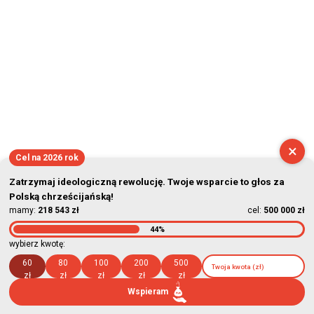
×
Cel na 2026 rok
Zatrzymaj ideologiczną rewolucję. Twoje wsparcie to głos za
Polską chrześcijańską!
mamy:
218 543 zł
cel:
500 000 zł
44%
wybierz kwotę:
60
80
100
200
500
zł
zł
zł
zł
zł
Wspieram