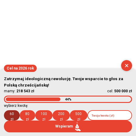
×
Cel na 2026 rok
Zatrzymaj ideologiczną rewolucję. Twoje wsparcie to głos za
Polską chrześcijańską!
mamy:
218 543 zł
cel:
500 000 zł
44%
wybierz kwotę:
60
80
100
200
500
zł
zł
zł
zł
zł
Wspieram