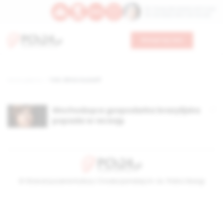
Św. Teresy Benedykty od Krzyża
Św. Kandydy Marii od Jezusa
Wesprzyj nas
Strona główna
TAG: dima rousseff
Wschodząca gospodarka brazylijska
popada w recesję
© Stowarzyszenie Kultury Chrześcijańskiej im. ks. Piotra Skargi
2026-08-09 10:41:13