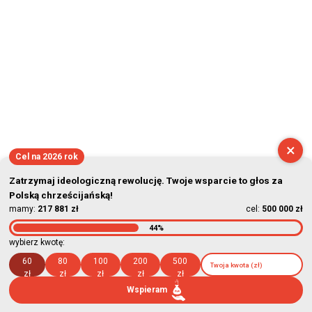
×
Cel na 2026 rok
Zatrzymaj ideologiczną rewolucję. Twoje wsparcie to głos za
Polską chrześcijańską!
mamy:
217 881 zł
cel:
500 000 zł
44%
wybierz kwotę:
60
80
100
200
500
zł
zł
zł
zł
zł
Wspieram