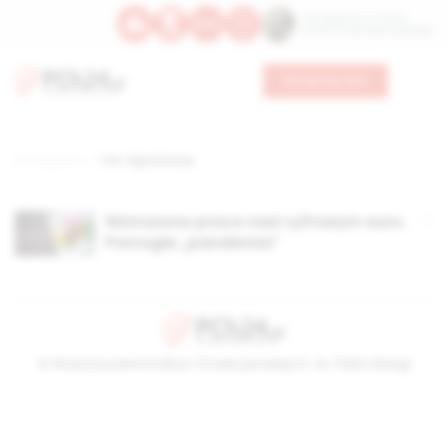
Św. Kajetana z Thieny
Bł. Edmunda Bojanowskiego
Wesprzyj nas
Strona główna
TAG: digitalizacja
Wzmożone prace nad cyfrowym euro.
Pomogła „pandemia”
© Stowarzyszenie Kultury Chrześcijańskiej im. ks. Piotra Skargi
2026-08-07 17:57:26