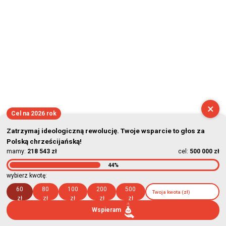
×
Cel na 2026 rok
Zatrzymaj ideologiczną rewolucję. Twoje wsparcie to głos za
Polską chrześcijańską!
mamy:
218 543 zł
cel:
500 000 zł
44%
wybierz kwotę:
60
80
100
200
500
zł
zł
zł
zł
zł
Wspieram