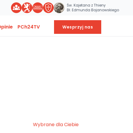
Św. Kajetana z Thieny
Bł. Edmunda Bojanowskiego
pinie
PCh24TV
Wesprzyj nas
Wybrane dla Ciebie