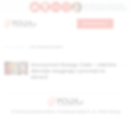
Św. Wawrzyńca, męczennika
Św. Amadeusza Portugalskiego
Wesprzyj nas
Strona główna
TAG: diecezje polskie
Uroczystości Bożego Ciała – niektóre
diecezje rezygnują z procesji na
ulicach
© Stowarzyszenie Kultury Chrześcijańskiej im. ks. Piotra Skargi
2026-08-10 05:04:44