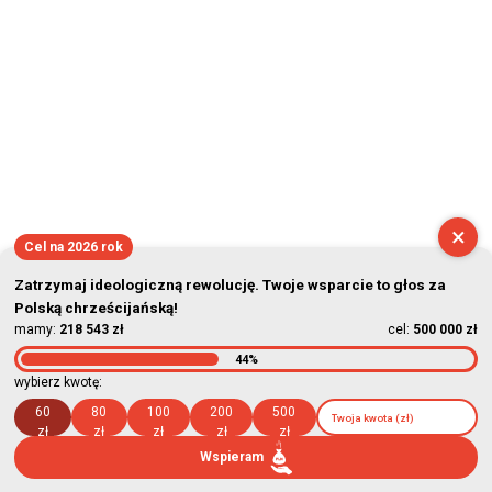
×
Cel na 2026 rok
Zatrzymaj ideologiczną rewolucję. Twoje wsparcie to głos za
Polską chrześcijańską!
mamy:
218 543 zł
cel:
500 000 zł
44%
wybierz kwotę:
60
80
100
200
500
zł
zł
zł
zł
zł
Wspieram