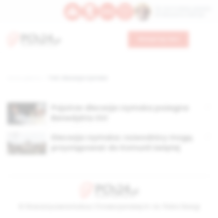
Św. Hormizdasa, papieża
Bł. Oktawiana, biskupa
Wesprzyj nas
Strona główna
TAG: diecezja rzymska
Pojutrze diecezja rzymska pożegna
Benedykta XVI
Diecezja rzymska: rozwodnicy mogą
przystępować do Komunii świętej
© Stowarzyszenie Kultury Chrześcijańskiej im. ks. Piotra Skargi