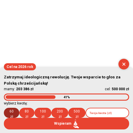
2026-08-06 14:22:19
×
Cel na 2026 rok
Zatrzymaj ideologiczną rewolucję. Twoje wsparcie to głos za
Polską chrześcijańską!
mamy:
203 386 zł
cel:
500 000 zł
41%
wybierz kwotę:
60
80
100
200
500
zł
zł
zł
zł
zł
Wspieram