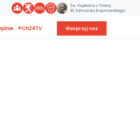
Św. Kajetana z Thieny
Bł. Edmunda Bojanowskiego
pinie
PCh24TV
Wesprzyj nas