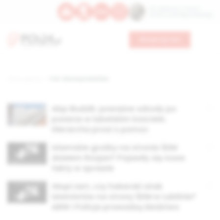
Św. Kajetana z Thieny
Bł. Edmunda Bojanowskiego
Wesprzyj nas
Strona główna
TAG: diecezja lubelska
Abp Budzik: poważne szkody po
pożarze w lubelskim kościele.
Hierarcha prosi o pomoc
Islamskie groźby na stronie ŚDM
dziełem Rosjan? Pojawiły się nowe
fakty w sprawie
Głupi żart, czy hakerski atak
islamistów na strony ŚDM w Lublinie?
ABW i Policja prowadzą śledztwo