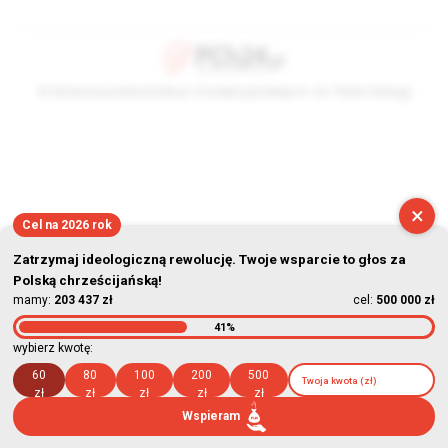
© Stowarzyszenie Kultury Chrześcijańskiej im. ks. Piotra Skargi
2026-08-07 09:01:39
×
Cel na 2026 rok
Zatrzymaj ideologiczną rewolucję. Twoje wsparcie to głos za
Polską chrześcijańską!
mamy:
203 437 zł
cel:
500 000 zł
41%
wybierz kwotę:
60
80
100
200
500
zł
zł
zł
zł
zł
Wspieram