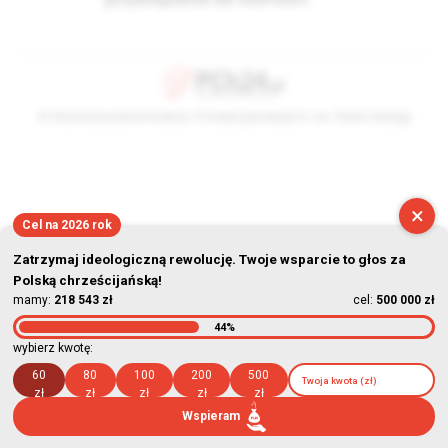
© Stowarzyszenie Kultury Chrześcijańskiej im. ks. Piotra Skargi
2026-08-08 18:10:31
×
Cel na 2026 rok
Zatrzymaj ideologiczną rewolucję. Twoje wsparcie to głos za
Polską chrześcijańską!
mamy:
218 543 zł
cel:
500 000 zł
44%
wybierz kwotę:
60
80
100
200
500
zł
zł
zł
zł
zł
Wspieram