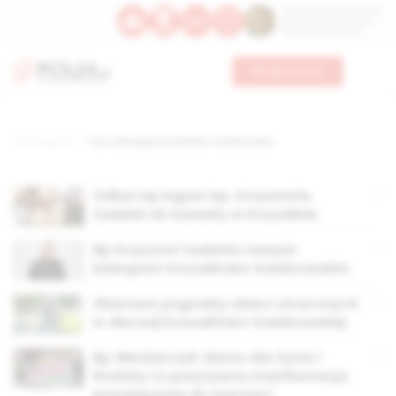
Św. Dominika Guzmana
Św. Emiliana, biskupa
Św. Zefiryna z Malii
Wesprzyj nas
Strona główna
TAG: diecezja koszalińsko-kołobrzeska
Odbył się ingres bp. Krzysztofa
Zadarki do katedry w Koszalinie
Bp Krzysztof Zadarko nowym
biskupem koszalińsko-kołobrzeskim
Zbiorowe pogrzeby dzieci utraconych
w diecezji koszalińsko-kołobrzeskiej
Bp Włodarczyk: Marsz dla Życia i
Rodziny to pozytywna manifestacja
przywiązania do wartości