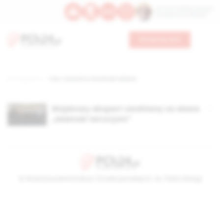
Św. Hormizdasa, papieża
Bł. Oktawiana, biskupa
Wesprzyj nas
Strona główna
TAG: Council on American Islamic
Wojskowy ekspert zwolniony za słowa
„islamski terroryzm”
© Stowarzyszenie Kultury Chrześcijańskiej im. ks. Piotra Skargi
2026-08-06 06:41:54