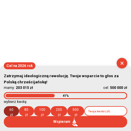
×
Cel na 2026 rok
Zatrzymaj ideologiczną rewolucję. Twoje wsparcie to głos za
Polską chrześcijańską!
mamy:
203 015 zł
cel:
500 000 zł
41%
wybierz kwotę:
60
80
100
200
500
zł
zł
zł
zł
zł
Wspieram