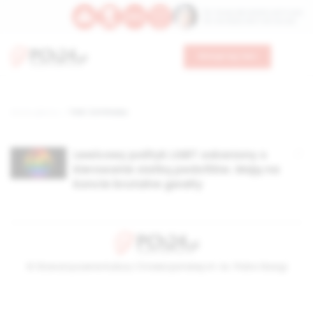
Św. Teresy Benedykty od Krzyża
Św. Kandydy Marii od Jezusa
Wesprzyj nas
Strona główna
TAG: Cottineau
Lewicowy polityk LGBT oskarżony o
kierowanie siatką pedofilów. Mają na
koncie brutalne gwałty
© Stowarzyszenie Kultury Chrześcijańskiej im. ks. Piotra Skargi
2026-08-09 06:10:27