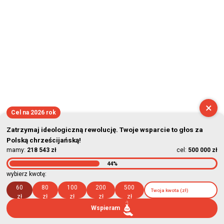
×
Cel na 2026 rok
Zatrzymaj ideologiczną rewolucję. Twoje wsparcie to głos za
Polską chrześcijańską!
mamy:
218 543 zł
cel:
500 000 zł
44%
wybierz kwotę:
60
80
100
200
500
zł
zł
zł
zł
zł
Wspieram