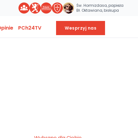
Św. Hormizdasa, papieża
Bł. Oktawiana, biskupa
pinie
PCh24TV
Wesprzyj nas
Wybrane dla Ciebie