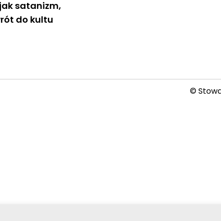
 jak satanizm,
rót do kultu
© Stowar
2026-08-09