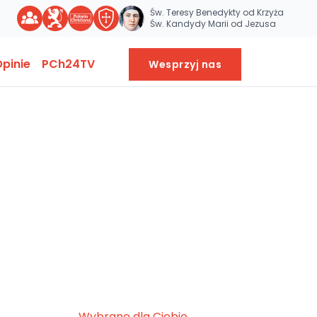
Św. Teresy Benedykty od Krzyża
Św. Kandydy Marii od Jezusa
pinie
PCh24TV
Wesprzyj nas
Wybrane dla Ciebie