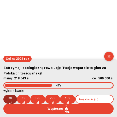
×
Cel na 2026 rok
Zatrzymaj ideologiczną rewolucję. Twoje wsparcie to głos za
Polską chrześcijańską!
mamy:
218 543 zł
cel:
500 000 zł
44%
wybierz kwotę:
60
80
100
200
500
zł
zł
zł
zł
zł
Wspieram