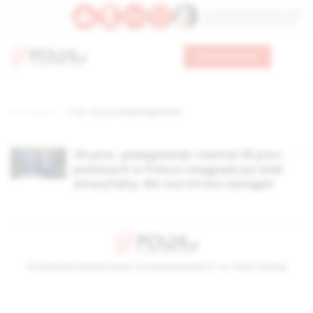
Św. Teresy Benedykty od Krzyża
Św. Kandydy Marii od Jezusa
Wesprzyj nas
Strona główna
TAG: coraz mniej pielęgniarek
34 proc. pielęgniarek i niemal 30 proc.
położnych w Polsce osiągnęło już wiek
emerytalny. Nie ma ich kto zastąpić
© Stowarzyszenie Kultury Chrześcijańskiej im. ks. Piotra Skargi
2026-08-09 13:37:16