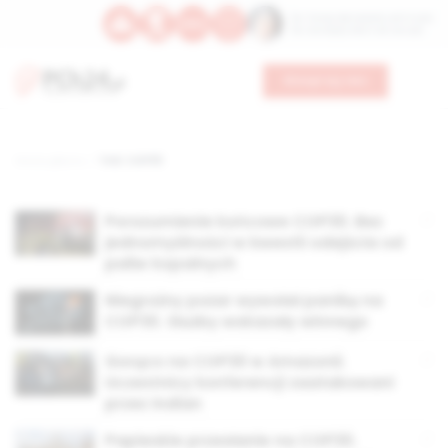
Św. Teresy Benedykty od Krzyża
Św. Kandydy Marii od Jezusa
Wesprzyj nas
Strona główna
TAG: COP30
Porozumienie końcowe COP30. Bez
jednomyślności w kwestii odejścia od
paliw kopalnych
Niegroźny pożar wywołał panikę na
COP30. Służby wskazały winnego
Gorąco na COP30 w Amazonii.
Uczestnicy konferencji zaatakowani
przez Indian
Papieskie przesłanie na COP30.