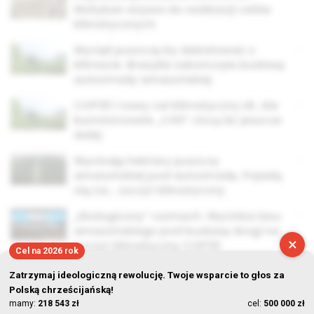
Watykan wzywa do realizacji celów
klimatycznych
Wycięli puszczę by debatować o
klimacie. Brazylia zakończyła budowę
autostrady amazońskiej
COP30 i nowy cel klimatyczny UE. Ale
burmistrzowie „C40” chcą iść jeszcze
dalej
Wycinają hektary puszczy
amazońskiej pod autostradę. Pojadą
nią na… szczyt klimatyczny
„Ekologiczny” rozmach. Wycinka lasu
amazońskiego pod budowę drogi na
×
szczyt klimatyczny COP30
Cel na 2026 rok
Zatrzymaj ideologiczną rewolucję. Twoje wsparcie to głos za
Polską chrześcijańską!
mamy:
218 543 zł
cel:
500 000 zł