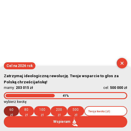
×
Cel na 2026 rok
Zatrzymaj ideologiczną rewolucję. Twoje wsparcie to głos za
Polską chrześcijańską!
mamy:
203 015 zł
cel:
500 000 zł
41%
wybierz kwotę:
60
80
100
200
500
zł
zł
zł
zł
zł
Wspieram