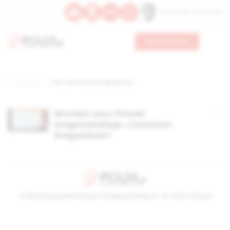
Św. Oswalda, męczennika
Wesprzyj nas
Strona główna
TAG: Convivium Gregorianum
Wrocław: kurs Chorału
Gregoriańskiego „Convivium
Gregorianum”
© Stowarzyszenie Kultury Chrześcijańskiej im. ks. Piotra Skargi
2026-08-05 23:15:55