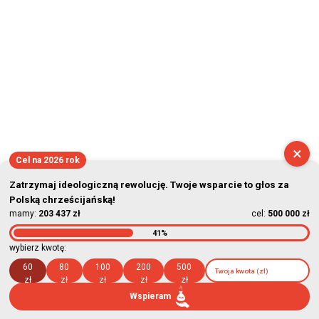
×
Cel na 2026 rok
Zatrzymaj ideologiczną rewolucję. Twoje wsparcie to głos za
Polską chrześcijańską!
mamy:
203 437 zł
cel:
500 000 zł
41%
wybierz kwotę:
60
80
100
200
500
zł
zł
zł
zł
zł
Wspieram