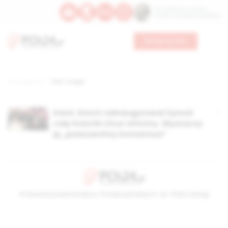
Św. Kajetana z Thieny
Bł. Edmunda Bojanowskiego
Wesprzyj nas
Strona główna
TAG: Congar
Kard. Grech zainaugurował Synod:
cały Kościół chce reformy. Wyznaczy
ją „powszechny konsensus”
© Stowarzyszenie Kultury Chrześcijańskiej im. ks. Piotra Skargi
2026-08-07 05:18:17