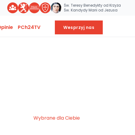
Św. Teresy Benedykty od Krzyża
Św. Kandydy Marii od Jezusa
pinie
PCh24TV
Wesprzyj nas
Wybrane dla Ciebie